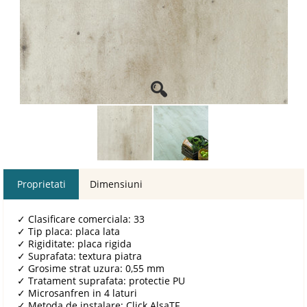
Proprietati
Dimensiuni
✓
Clasificare comerciala: 33
✓
Tip placa: placa lata
✓
Rigiditate: placa rigida
✓
Suprafata: textura piatra
✓
Grosime strat uzura: 0,55 mm
✓
Tratament suprafata: protectie PU
✓
Microsanfren in 4 laturi
✓
Metoda de instalare: Click AlsaTF