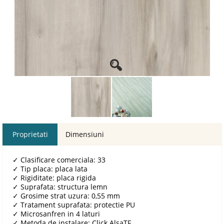
Proprietati
Dimensiuni
✓
Clasificare comerciala: 33
✓
Tip placa: placa lata
✓
Rigiditate: placa rigida
✓
Suprafata: structura lemn
✓
Grosime strat uzura: 0,55 mm
✓
Tratament suprafata: protectie PU
✓
Microsanfren in 4 laturi
✓
Metoda de instalare: Click AlsaTF