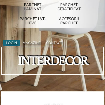
PARCHET
PARCHET
LAMINAT
STRATIFICAT
PARCHET LVT-
ACCESORII
PVC
PARCHET
LOGIN
MAGAZINE
CONTACT
INTERDECOR