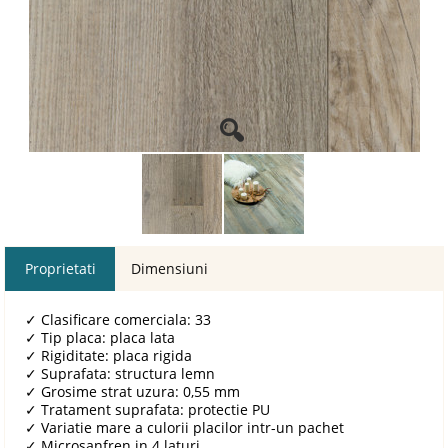
Proprietati
Dimensiuni
✓
Clasificare comerciala: 33
✓
Tip placa: placa lata
✓
Rigiditate: placa rigida
✓
Suprafata: structura lemn
✓
Grosime strat uzura: 0,55 mm
✓
Tratament suprafata: protectie PU
✓
Variatie mare a culorii placilor intr-un pachet
✓
Microsanfren in 4 laturi