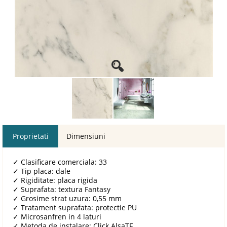
Proprietati
Dimensiuni
✓
Clasificare comerciala: 33
✓
Tip placa: dale
✓
Rigiditate: placa rigida
✓
Suprafata: textura Fantasy
✓
Grosime strat uzura: 0,55 mm
✓
Tratament suprafata: protectie PU
✓
Microsanfren in 4 laturi
✓
Metoda de instalare: Click AlsaTF