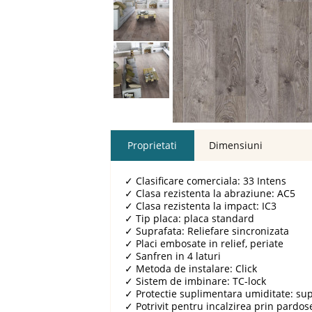
Proprietati
Dimensiuni
✓
Clasificare comerciala: 33 Intens
✓
Clasa rezistenta la abraziune: AC5
✓
Clasa rezistenta la impact: IC3
✓
Tip placa: placa standard
✓
Suprafata: Reliefare sincronizata
✓
Placi embosate in relief, periate
✓
Sanfren in 4 laturi
✓
Metoda de instalare: Click
✓
Sistem de imbinare: TC-lock
✓
Protectie suplimentara umiditate: su
✓
Potrivit pentru incalzirea prin pardos