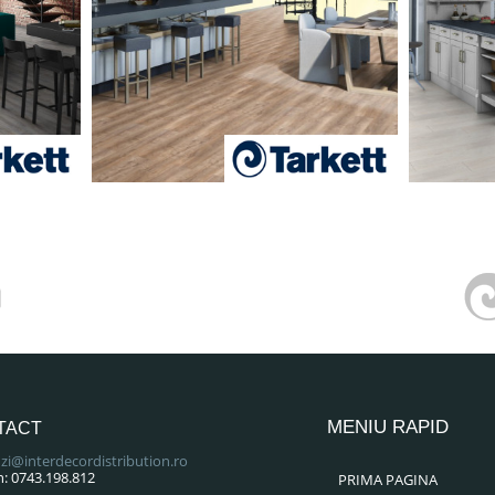
MENIU RAPID
TACT
i@interdecordistribution.ro
n: 0743.198.812
PRIMA PAGINA