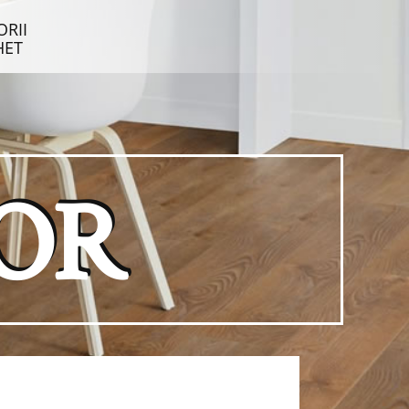
ORII
HET
OR