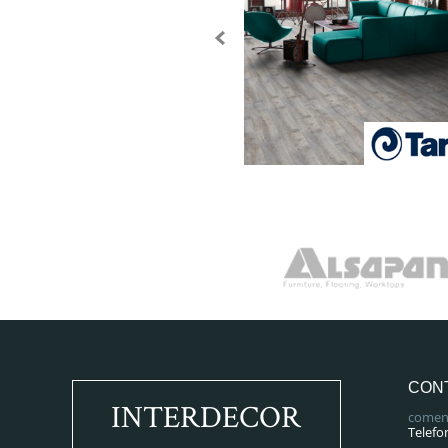
CON
INTERDECOR
comenz
Telefo