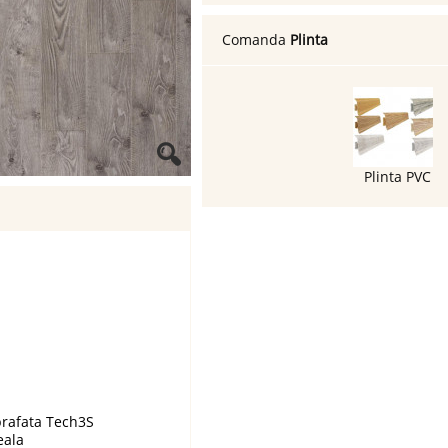
Comanda
Plinta
Plinta PVC
prafata Tech3S
eala