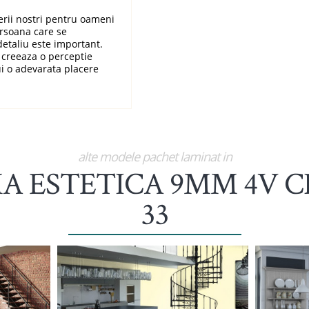
nerii nostri pentru oameni
ersoana care se
detaliu este important.
 creeaza o perceptie
ui o adevarata placere
alte modele pachet laminat in
A ESTETICA 9MM 4V C
33