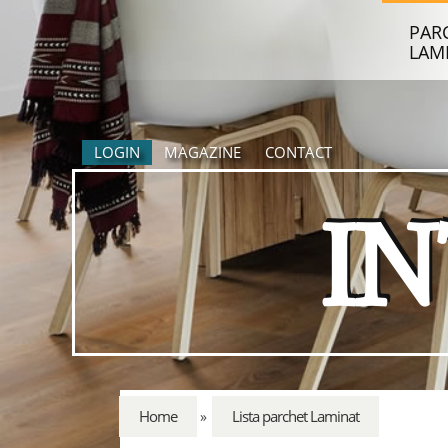
PAR
LAM
LOGIN
MAGAZINE
CONTACT
I
Home
Lista parchet Laminat
»