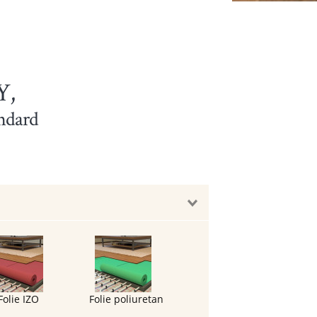
Y,
andard
Folie IZO
Folie poliuretan