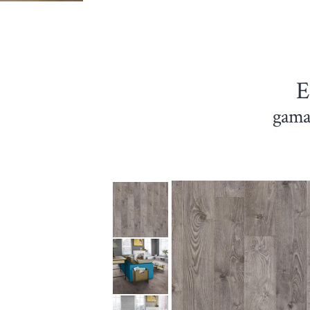
E
gama 